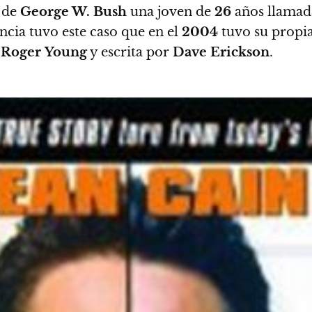
de
George W. Bush
una joven de
26
años llama
cia tuvo este caso que en el
2004
tuvo su propia
r
Roger
Young
y escrita por
Dave
Erickson
.