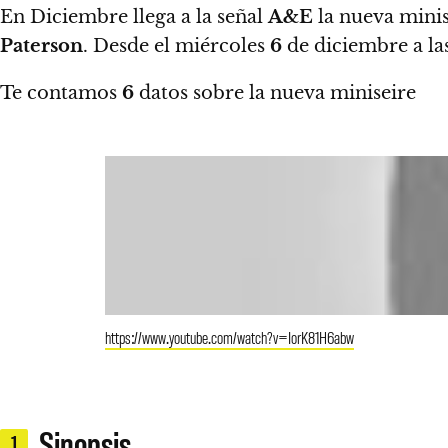
En Diciembre llega a la señal
A&E
la nueva minis
Paterson
.
Desde el miércoles
6
de diciembre a la
Te contamos
6
datos sobre la nueva miniseire
https://www.youtube.com/watch?v=IorK81H6abw
Sinopsis
1