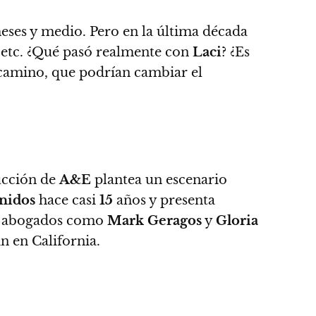
ses y medio. Pero en la última década
os, etc. ¿Qué pasó realmente con
Laci
? ¿Es
l camino, que podrían cambiar el
ucción de
A&E
plantea un escenario
nidos
hace casi
15
años y presenta
os abogados como
Mark Geragos
y
Gloria
in en California.