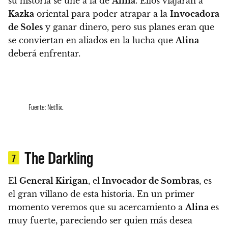
su historia se une a la de
Alina
. Ellos viajarán a
Kazka
oriental para poder atrapar a la
Invocadora
de Soles
y ganar dinero, pero sus planes eran que
se conviertan en aliados en la lucha que
Alina
deberá enfrentar.
Fuente: Netflix.
The Darkling
7
El
General Kirigan
, el
Invocador de Sombras
, es
el gran villano de esta historia.
En un primer
momento veremos que su acercamiento a
Alina
es
muy fuerte, pareciendo ser quien más desea