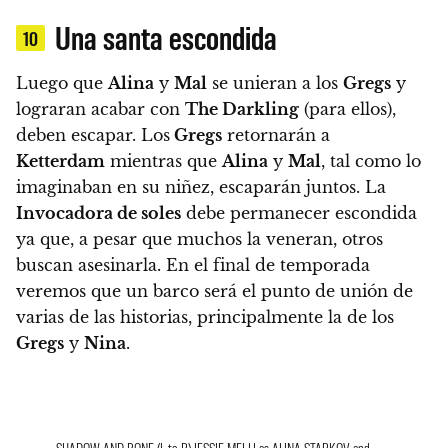
Una santa escondida
10
Luego que
Alina
y
Mal
se unieran a los
Gregs
y
lograran acabar con
The Darkling
(para ellos),
deben escapar. Los
Gregs
retornarán a
Ketterdam
mientras que
Alina
y
Mal
, tal como lo
imaginaban en su niñez, escaparán juntos. La
Invocadora de soles
debe permanecer escondida
ya que, a pesar que muchos la veneran, otros
buscan asesinarla. En el final de temporada
veremos que un barco será el punto de unión de
varias de las historias, principalmente la de los
Gregs
y
Nina
.
SHADOW AND BONE (L to R) JESSIE MEI LI as ALINA STARKOV and