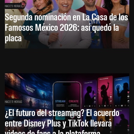
HACE 5 HORAS
Segunda nominación en La Casa de los
Famosos México 2026: así quedó la
placa
HACE 11 HORAS
¿El futuro del streaming? El acuerdo
entre Disney Plus y TikTok llevará
videos de fans a la plataforma