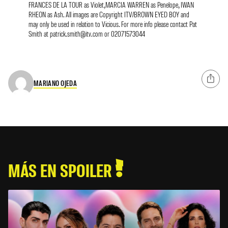
FRANCES DE LA TOUR as Violet,MARCIA WARREN as Penelope, IWAN
RHEON as Ash. All images are Copyright ITV/BROWN EYED BOY and
may only be used in relation to Vicious. For more info please contact Pat
Smith at
patrick.smith@itv.com
or 02071573044
MARIANO OJEDA
MÁS EN SPOILER