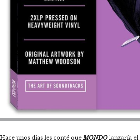
Hace unos días les conté
que
MONDO
lanzaría el