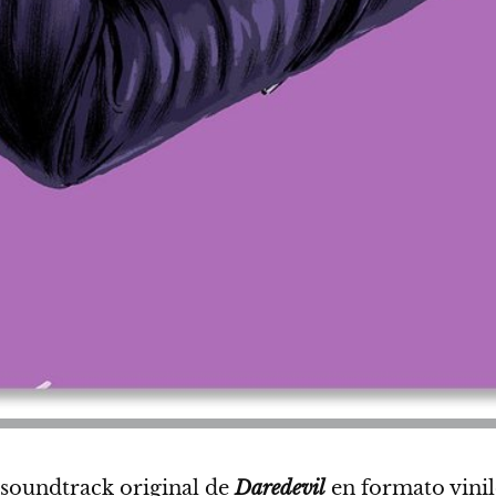
 soundtrack original de
Daredevil
en formato vinil