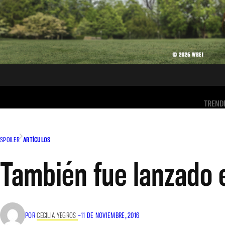
TREND
SPOILER
ARTÍCULOS
También fue lanzado e
POR
CECILIA YEGROS
–
11 DE NOVIEMBRE, 2016