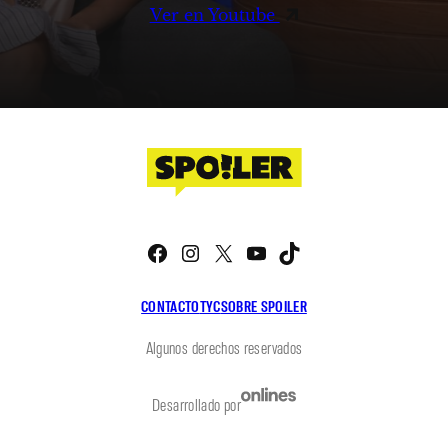
Ver en Youtube
Facebook
Instagram
X
YouTube
TikTok
CONTACTO
TYC
SOBRE SPOILER
Algunos derechos reservados
Desarrollado por