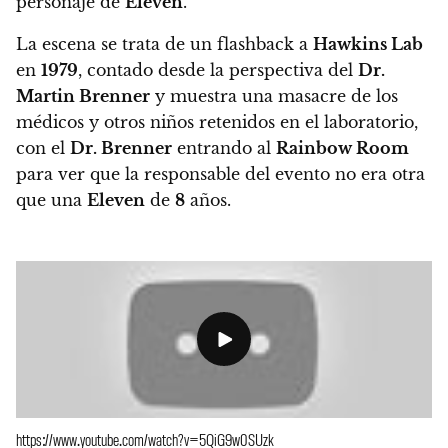
personaje de
Eleven
.
La escena se trata de un flashback a
Hawkins Lab
en
1979
, contado desde la perspectiva del
Dr.
Martin Brenner
y muestra una masacre de los
médicos y otros niños retenidos en el laboratorio,
con el
Dr. Brenner
entrando al
Rainbow Room
para ver que la responsable del evento no era otra
que una
Eleven
de
8
años.
https://www.youtube.com/watch?v=5QiG9w0SUzk