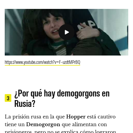
https://www.youtube.com/watch?v=F-uzdtMPrBQ
¿Por qué hay demogorgons en
3
Rusia?
La prisión rusa en la que
Hopper
está cautivo
tiene un
Demogorgon
que alimentan con
prisioneros, pero no se explica cómo lograron