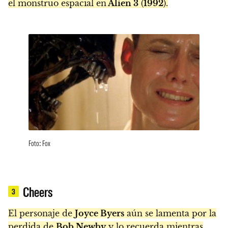
el monstruo espacial en
Alien 3
(
1992
).
Foto: Fox
Cheers
3
El personaje de
Joyce Byers
aún se lamenta por la
perdida de
Bob Newby
y lo recuerda mientras