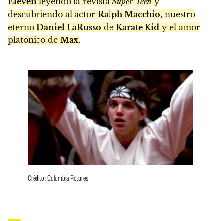
Eleven
leyendo la revista
Super
Teen
y
descubriendo al actor
Ralph Macchio
, nuestro
eterno
Daniel LaRusso
de
Karate Kid
y el amor
platónico de
Max
.
Crédito: Columbia Pictures