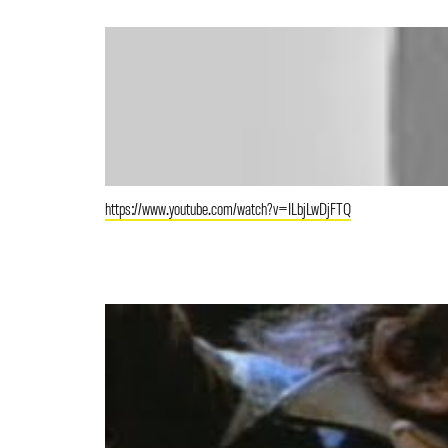
https://www.youtube.com/watch?v=ILbjLwDjFTQ