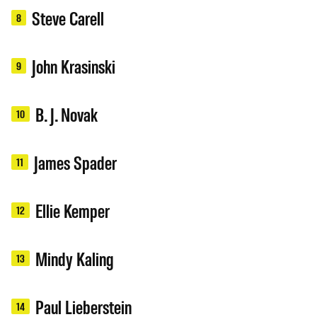
Steve Carell
8
John Krasinski
9
B. J. Novak
10
James Spader
11
Ellie Kemper
12
Mindy Kaling
13
Paul Lieberstein
14