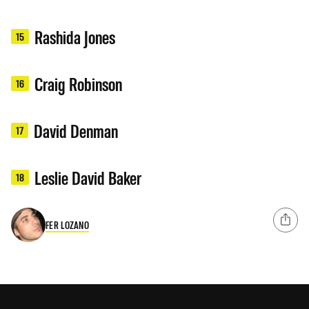
Rashida Jones
15
Craig Robinson
16
David Denman
17
Leslie David Baker
18
FER LOZANO