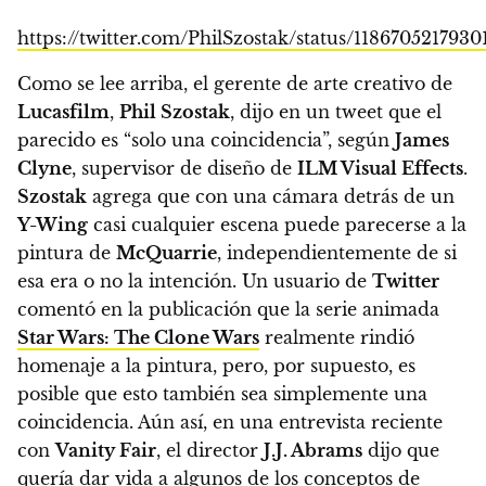
https://twitter.com/PhilSzostak/status/118670521793
Como se lee arriba, el gerente de arte creativo de
Lucasfilm
,
Phil Szostak
, dijo en un tweet que el
parecido es “solo una coincidencia”, según
James
Clyne
, supervisor de diseño de
ILM Visual Effects
.
Szostak
agrega que con una cámara detrás de un
Y-Wing
casi cualquier escena puede parecerse a la
pintura de
McQuarrie
, independientemente de si
esa era o no la intención.
Un usuario de
Twitter
comentó en la publicación que la serie animada
Star Wars: The Clone Wars
realmente rindió
homenaje a la pintura, pero, por supuesto, es
posible que esto también sea simplemente una
coincidencia. Aún así, en una entrevista reciente
con
Vanity Fair
, el director
J.J. Abrams
dijo que
quería dar vida a algunos de los conceptos de