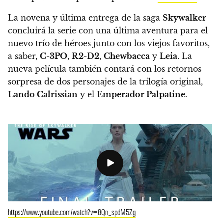
La novena y última entrega de la saga
Skywalker
concluirá la serie con una última aventura para el
nuevo trío de héroes junto con los viejos favoritos,
a saber,
C-3PO
,
R2-D2
,
Chewbacca
y
Leia
. La
nueva película también contará con los retornos
sorpresa de dos personajes de la trilogía original,
Lando Calrissian
y el
Emperador Palpatine
.
https://www.youtube.com/watch?v=8Qn_spdM5Zg