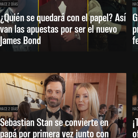
HACE 2 DÍAS
HAC
¿Quién se quedará con el papel? Así
G
van las apuestas por ser el nuevo
p
James Bond
f
HACE 2 DÍAS
HAC
Sebastian Stan se convierte en
¡
papá por primera vez junto con
o