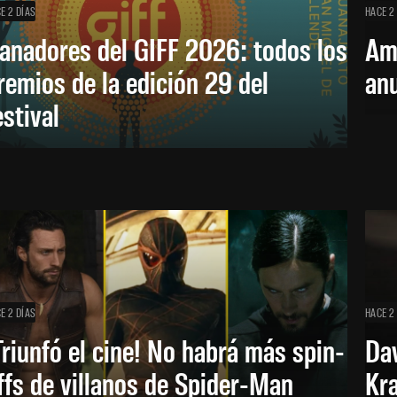
E 2 DÍAS
HACE 2
anadores del GIFF 2026: todos los
Am
remios de la edición 29 del
an
estival
E 2 DÍAS
HACE 2
Triunfó el cine! No habrá más spin-
Dav
ffs de villanos de Spider-Man
Kra