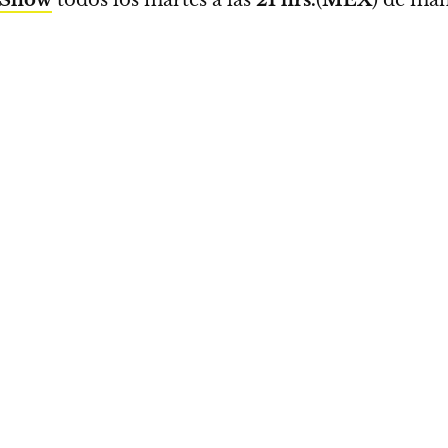
Show
todos los martes a las
21
hrs.
(
MEX
) de ma