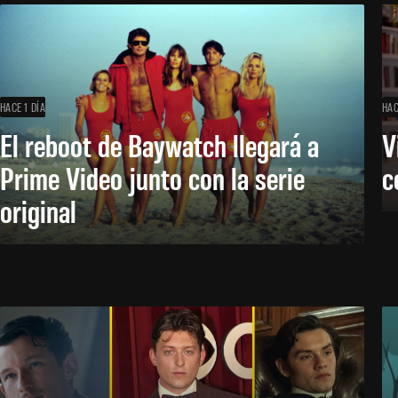
HACE 1 DÍA
HAC
El reboot de Baywatch llegará a
V
Prime Video junto con la serie
c
original