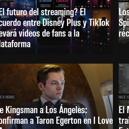
El futuro del streaming? El
Los
cuerdo entre Disney Plus y TikTok
Sp
levará videos de fans a la
réc
lataforma
E 9 HORAS
HACE 1
e Kingsman a Los Ángeles:
El 
onfirman a Taron Egerton en I Love
tra