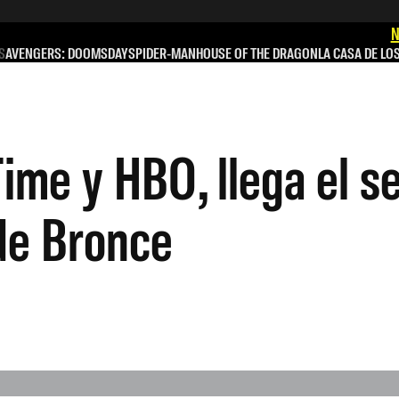
N
S
AVENGERS: DOOMSDAY
SPIDER-MAN
HOUSE OF THE DRAGON
LA CASA DE LO
 Time y HBO, llega el
 de Bronce