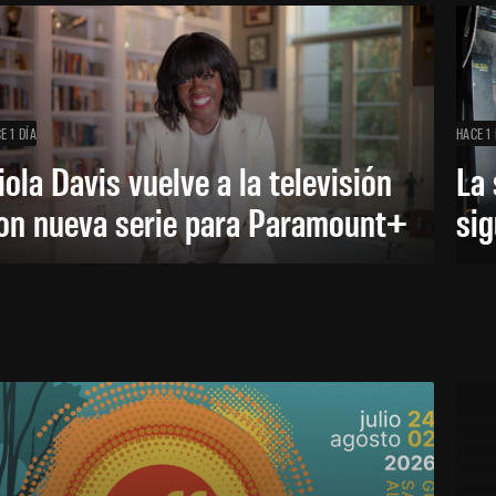
E 1 DÍA
HACE 1 
iola Davis vuelve a la televisión
La 
on nueva serie para Paramount+
sig