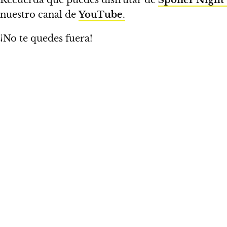
Recuerda que puedes disfrutar de
Spoiler Night
nuestro canal de
YouTube
.
¡No te quedes fuera!