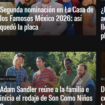
Segunda nominación en La Casa de
¿
los Famosos México 2026: así
a
quedó la placa
l
p
HACE 9 HORAS
HAC
Adam Sandler reúne a la familia e
D
inicia el rodaje de Son Como Niños
c