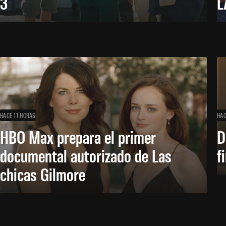
3
L
HACE 11 HORAS
HAC
HBO Max prepara el primer
D
documental autorizado de Las
f
chicas Gilmore