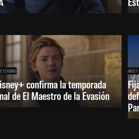
A
Es
E 12 HORAS
HACE 1 
isney+ confirma la temporada
Fij
inal de El Maestro de la Evasión
def
Pa