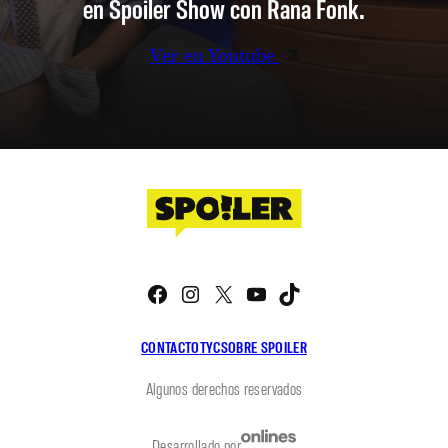
en Spoiler Show con Rana Fonk.
Ver en Youtube
Facebook
Instagram
X
YouTube
TikTok
CONTACTO
TYC
SOBRE SPOILER
Algunos derechos reservados
Desarrollado por