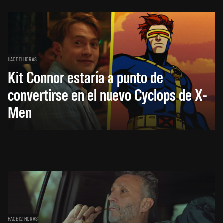
HACE 11 HORAS
Kit Connor estaría a punto de
convertirse en el nuevo Cyclops de X-
Men
HACE 12 HORAS