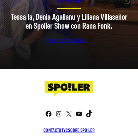
SPOILER SHOW
Tessa Ia, Denia Agalianu y Liliana Villaseñor
en Spoiler Show con Rana Fonk.
Ver en Youtube
Facebook
Instagram
X
YouTube
TikTok
CONTACTO
TYC
SOBRE SPOILER