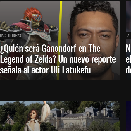
HACE 18 HORAS
HAC
¿Quién será Ganondorf en The
N
Legend of Zelda? Un nuevo reporte
e
señala al actor Uli Latukefu
d