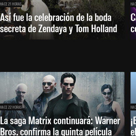
HACE 21 HORAS
HAC
Así fue la celebración de la boda
C
secreta de Zendaya y Tom Holland
c
HACE 22 HORAS
HAC
La saga Matrix continuará: Warner
¡
Bros. confirma la quinta película
e