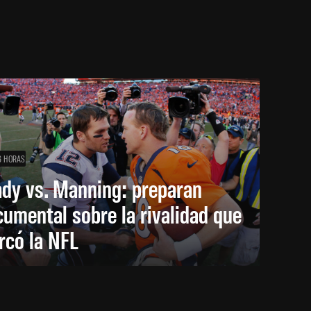
6 HORAS
ady vs. Manning: preparan
umental sobre la rivalidad que
rcó la NFL