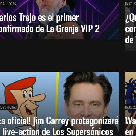
E 21 HORAS
HACE 2
arlos Trejo es el primer
¿Qu
onfirmado de La Granja VIP 2
co
de
E 23 HORAS
HACE 2
Es oficial! Jim Carrey protagonizará
Wa
l live-action de Los Supersónicos
en