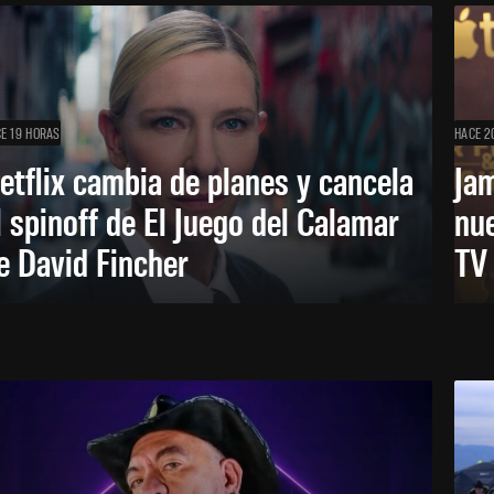
E 19 HORAS
HACE 2
etflix cambia de planes y cancela
Ja
l spinoff de El Juego del Calamar
nu
e David Fincher
TV