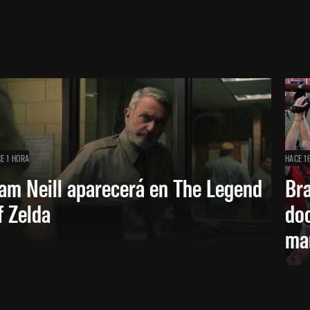
E 1 HORA
HACE 1
am Neill aparecerá en The Legend
Br
f Zelda
doc
ma