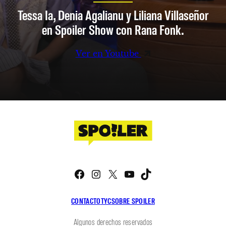
Tessa Ia, Denia Agalianu y Liliana Villaseñor
en Spoiler Show con Rana Fonk.
Ver en Youtube
Facebook
Instagram
X
YouTube
TikTok
CONTACTO
TYC
SOBRE SPOILER
Algunos derechos reservados