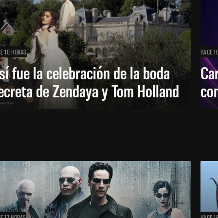
E 16 HORAS
HACE 1
sí fue la celebración de la boda
Car
ecreta de Zendaya y Tom Holland
con
E 17 HORAS
HACE 1