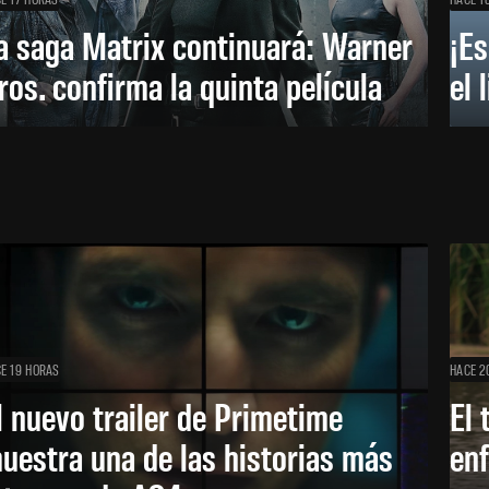
a saga Matrix continuará: Warner
¡Es
ros. confirma la quinta película
el 
E 19 HORAS
HACE 2
l nuevo trailer de Primetime
El 
uestra una de las historias más
enf