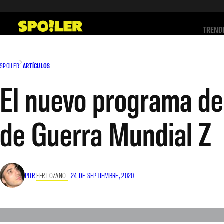
Saltar
al
TREND
contenido
SPOILER
ARTÍCULOS
El nuevo programa de l
de Guerra Mundial Z
POR
FER LOZANO
–
24 DE SEPTIEMBRE, 2020