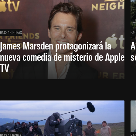
HACE 16 HORAS
HAC
James Marsden protagonizará la
A
nueva comedia de misterio de Apple
s
TV
HACE 17 HORAS
HAC