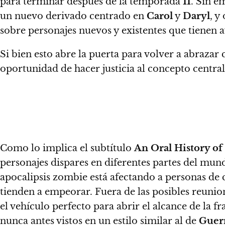
para terminar después de la temporada
11
. Sin e
un nuevo derivado centrado en
Carol
y
Daryl
, y
sobre personajes nuevos y existentes que tienen 
Si bien esto abre la puerta para volver a abraza
oportunidad de hacer justicia al concepto centra
Como lo implica el subtítulo
An Oral History o
personajes dispares en diferentes partes del mun
apocalipsis zombie está afectando a personas de 
tienden a empeorar. Fuera de las posibles reun
el vehículo perfecto para abrir el alcance de la f
nunca antes vistos en un estilo similar al de
Guer