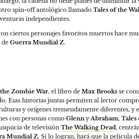
mbargo, la cadena no tiene planes de disminuir la
otro spin-off antológico llamado
Tales of the W
aventuras independientes.
r con ciertos personajes favoritos muertos hace 
l de
Guerra Mundial Z
.
f the Zombie War
, el libro de
Max Brooks
se comp
do.
Esas historias juntas permiten al lector com
culturas y orígenes tremendamente diferentes, y e
iones con personas como
Glenn
y
Abraham
,
Tales
ranquicia de televisión
The Walking Dead
, centrá
ra Mundial Z
. Si lo logran, hará que la película 