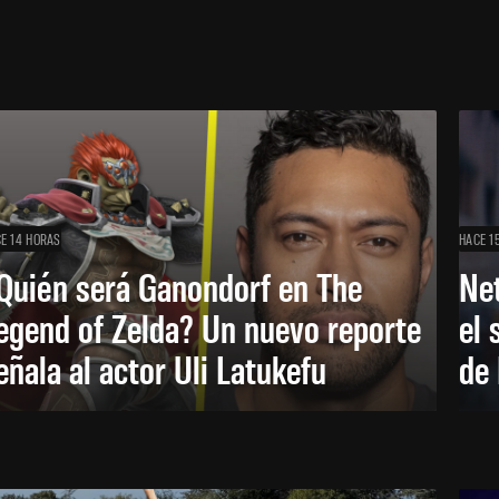
E 14 HORAS
HACE 1
Quién será Ganondorf en The
Net
egend of Zelda? Un nuevo reporte
el 
eñala al actor Uli Latukefu
de 