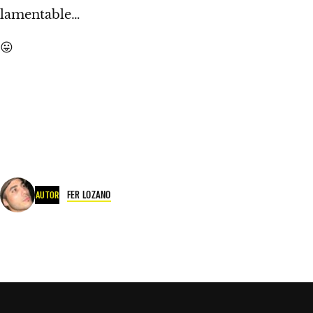
lamentable…
😛
FER LOZANO
AUTOR