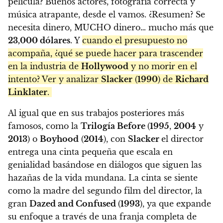
película? Buenos actores, fotografía correcta y
música atrapante, desde el vamos. ¿Resumen? Se
necesita dinero, MUCHO dinero… mucho más que
23,000 dólares
. Y
cuando el presupuesto no
acompaña, ¿qué se puede hacer para trascender
en la industria de
Hollywood
y no morir en el
intento? Ver y analizar
Slacker
(
1990
) de
Richard
Linklater
.
Al igual que en sus trabajos posteriores más
famosos, como la
Trilogía Before
(
1995
,
2004
y
2013
) o
Boyhood
(
2014
), con
Slacker
el director
entrega una cinta pequeña que escala en
genialidad basándose en diálogos que siguen las
hazañas de la vida mundana. La cinta se siente
como la madre del segundo film del director, la
gran
Dazed and Confused
(
1993
), ya que expande
su enfoque a través de una franja completa de