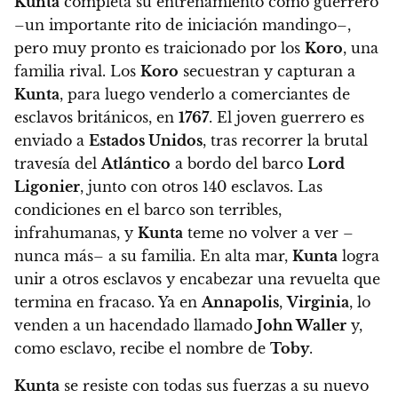
Kunta
completa su entrenamiento como guerrero
–un importante rito de iniciación mandingo–,
pero
muy pronto es traicionado por los
Koro
, una
familia rival. Los
Koro
secuestran y capturan a
Kunta
, para luego venderlo a comerciantes de
esclavos británicos, en
1767
. El joven guerrero es
enviado a
Estados Unidos
, tras recorrer la brutal
travesía del
Atlántico
a bordo del barco
Lord
Ligonier
, junto con otros 140 esclavos. Las
condiciones en el barco son terribles,
infrahumanas, y
Kunta
teme no volver a ver –
nunca más– a su familia. En alta mar,
Kunta
logra
unir a otros esclavos y encabezar una revuelta que
termina en fracaso.
Ya en
Annapolis
,
Virginia
, lo
venden a un hacendado llamado
John Waller
y,
como esclavo, recibe el nombre de
Toby
.
Kunta
se resiste con todas sus fuerzas a su nuevo