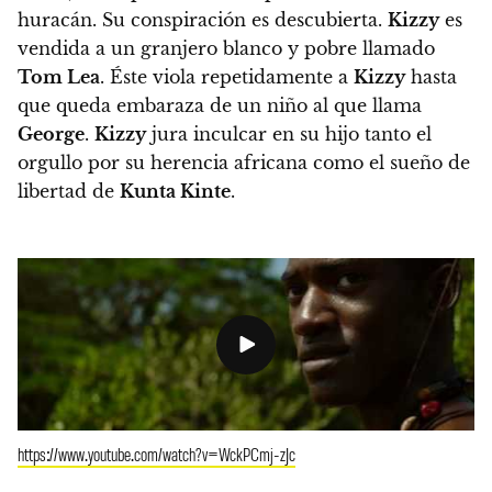
huracán.
Su conspiración es descubierta.
Kizzy
es
vendida a un granjero blanco y pobre
llamado
Tom Lea
. Éste viola repetidamente a
Kizzy
hasta
que
queda embaraza de un niño al que llama
George
.
Kizzy
jura inculcar en su hijo tanto el
orgullo por su herencia africana como el sueño de
libertad de
Kunta Kinte
.
https://www.youtube.com/watch?v=WckPCmj-zJc