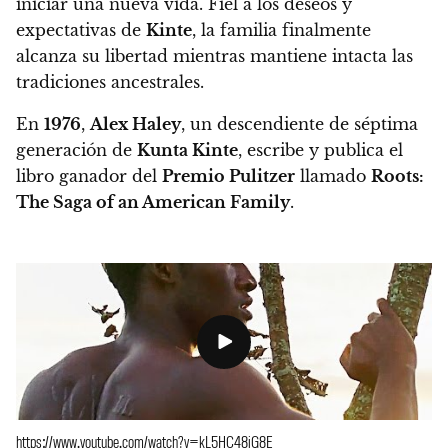
iniciar una nueva vida.
Fiel a los deseos y
expectativas de
Kinte
, la familia finalmente
alcanza su libertad mientras mantiene intacta las
tradiciones ancestrales.
En
1976
,
Alex Haley
, un descendiente de séptima
generación de
Kunta Kinte
, escribe y publica el
libro ganador del
Premio Pulitzer
llamado
Roots:
The Saga of an American Family
.
https://www.youtube.com/watch?v=kL5HC48jG8E