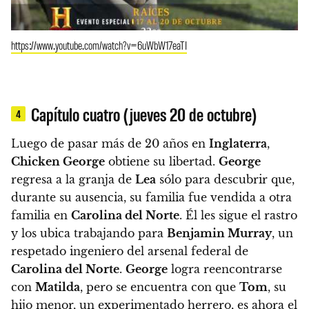
https://www.youtube.com/watch?v=6uWbW17eaTI
Capítulo cuatro (jueves 20 de octubre)
4
Luego de pasar más de 20 años en
Inglaterra
,
Chicken George
obtiene su libertad.
George
regresa a la granja de
Lea
sólo para descubrir que,
durante su ausencia,
su familia fue vendida a otra
familia en
Carolina del Norte
. Él les sigue el rastro
y los ubica trabajando para
Benjamin Murray
, un
respetado ingeniero del arsenal federal de
Carolina del Norte
.
George
logra reencontrarse
con
Matilda
, pero se encuentra con que
Tom
, su
hijo menor, un experimentado herrero, es ahora el