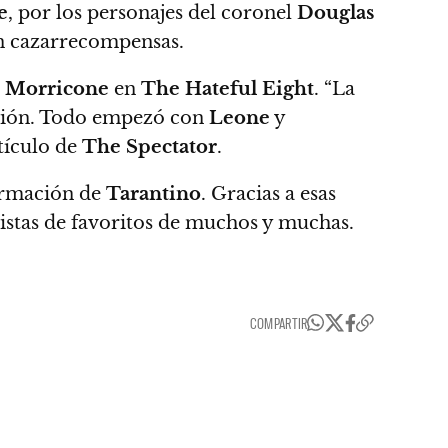
e
, por los personajes del coronel
Douglas
n cazarrecompensas.
 Morricone
en
The Hateful Eight
.
“La
nción. Todo empezó con
Leone
y
tículo de
The Spectator
.
ormación de
Tarantino
.
Gracias a esas
 listas de favoritos de muchos y muchas.
COMPARTIR