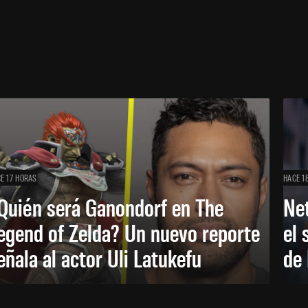
E 17 HORAS
HACE 1
Quién será Ganondorf en The
Net
egend of Zelda? Un nuevo reporte
el 
eñala al actor Uli Latukefu
de 