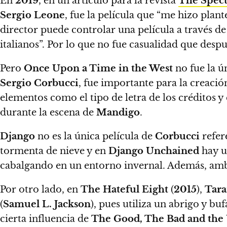
En
2019
, en un artículo para la revista
The Spect
Sergio Leone
, fue la película que
“me hizo plant
director puede controlar una película a través d
italianos”.
Por lo que no fue casualidad que desp
Pero
Once Upon a Time in the West
no fue la ú
Sergio Corbucci
, fue importante para la creaci
elementos como el tipo de letra de los créditos y
durante la escena de
Mandigo
.
Django
no es la única película de
Corbucci
refer
tormenta de nieve y en
Django Unchained
hay un
cabalgando en un entorno invernal.
Además, amba
Por otro lado, en
The Hateful Eight
(
2015
),
Tara
(
Samuel L. Jackson
), pues utiliza un abrigo y bu
cierta influencia de
The Good, The Bad and the