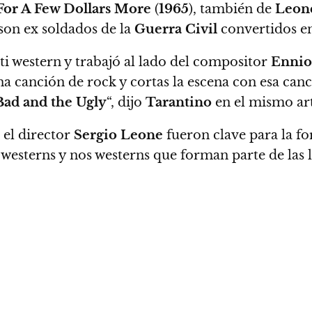
For A Few Dollars More
(
1965
), también de
Leon
 son ex soldados de la
Guerra Civil
convertidos e
i western y trabajó al lado del compositor
Ennio
na canción de rock y cortas la escena con esa ca
ad and the Ugly
“, dijo
Tarantino
en el mismo ar
, el director
Sergio Leone
fueron clave para la f
s westerns y nos westerns que forman parte de las