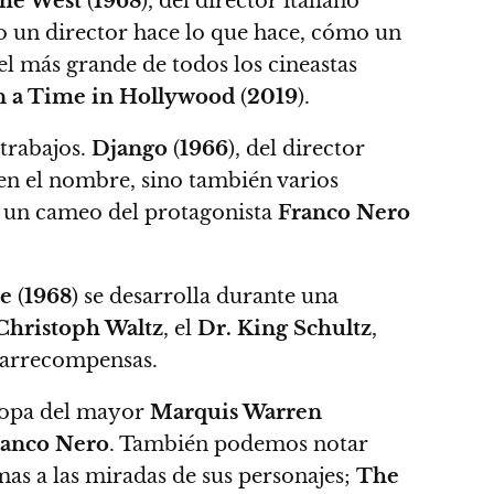
the West
(
1968
), del director italiano
o un director hace lo que hace, cómo un
el más grande de todos los cineastas
 a Time in Hollywood
(
2019
).
 trabajos.
Django
(
1966
), del director
n el nombre, sino también varios
un cameo del protagonista
Franco Nero
ce
(
1968
) se desarrolla durante una
Christoph Waltz
, el
Dr. King Schultz
,
zarrecompensas.
ropa del mayor
Marquis Warren
ranco Nero
.
También podemos notar
omas a las miradas de sus personajes;
The