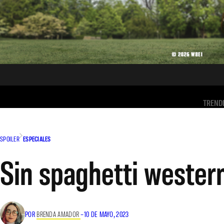
TREND
SPOILER
ESPECIALES
Sin spaghetti wester
POR
BRENDA AMADOR
–
10 DE MAYO, 2023