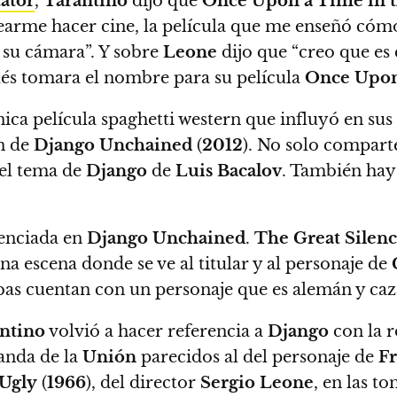
ator
,
Tarantino
dijo que
Once Upon a Time in 
earme hacer cine, la película que me enseñó cóm
e su cámara”. Y sobre
Leone
dijo que “creo que es 
ués tomara el nombre para su película
Once Upon
nica película spaghetti western que influyó en sus
ón de
Django Unchained
(
2012
).
No solo comparte
 el tema de
Django
de
Luis Bacalov
.
También hay 
enciada en
Django Unchained
.
The Great Silen
a escena donde se ve al titular y al personaje de
s cuentan con un personaje que es alemán y ca
ntino
volvió a hacer referencia a
Django
con la 
fanda de la
Unión
parecidos al del personaje de
F
 Ugly
(
1966
), del director
Sergio Leone
, en las t