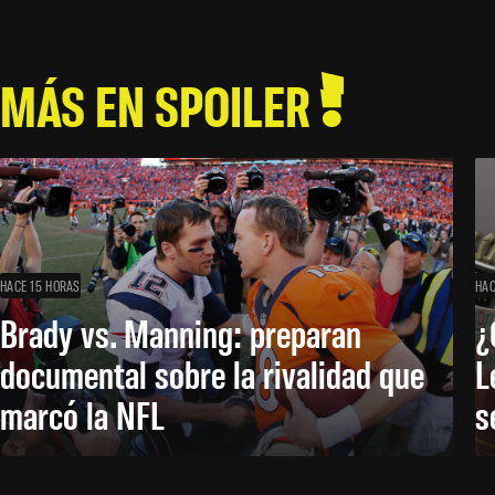
MÁS EN SPOILER
HACE 15 HORAS
HAC
Brady vs. Manning: preparan
¿
documental sobre la rivalidad que
L
marcó la NFL
s