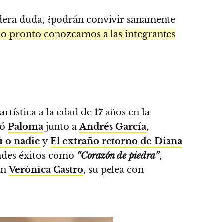
dadera duda, ¿podrán convivir sanamente
lo pronto conozcamos a las integrantes
rtística a la edad de
17
años en la
zó
Paloma
junto a
Andrés García
,
 o nadie
y
El extraño retorno de Diana
andes éxitos como
“Corazón de piedra”
,
on
Verónica Castro
, su pelea con