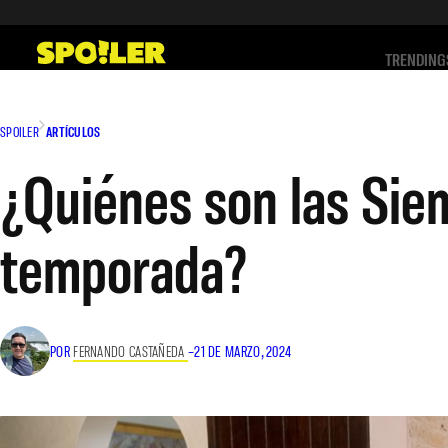
Saltar
al
TRENDING
contenido
SPOILER
ARTÍCULOS
¿Quiénes son las Sie
temporada?
POR
FERNANDO CASTAÑEDA
–
21 DE MARZO, 2024