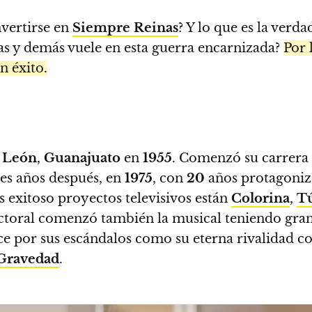
nvertirse en
Siempre Reinas
? Y lo que es la ver
ñas y demás vuele en esta guerra encarnizada?
Por 
n éxito.
n
León
,
Guanajuato
en
1955
. Comenzó su carrera a
res años después, en
1975
, con
20
años protagoni
s exitoso proyectos televisivos están
Colorina
,
Tú
 actoral comenzó también la musical teniendo gr
ce por sus escándalos como su eterna rivalidad c
Gravedad
.