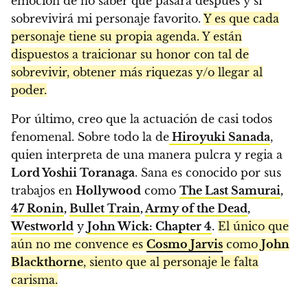
emoción de no saber qué pasará después y si
sobrevivirá mi personaje favorito.
Y es que cada
personaje tiene su propia agenda. Y están
dispuestos a traicionar su honor con tal de
sobrevivir, obtener más riquezas y/o llegar al
poder.
Por último, creo que la actuación de casi todos
fenomenal. Sobre todo la de
Hiroyuki Sanada
,
quien interpreta de una manera pulcra y regia a
Lord Yoshii Toranaga
. Sana es conocido por sus
trabajos en
Hollywood
como
The Last Samurai
,
47 Ronin
,
Bullet Train
,
Army of the Dead
,
Westworld
y
John Wick: Chapter 4
.
El único que
aún no me convence es
Cosmo Jarvis
como
John
Blackthorne
, siento que al personaje le falta
carisma.