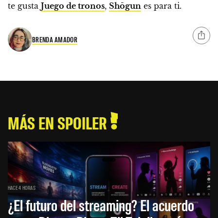
te gusta
Juego de tronos
,
Shōgun
es para ti.
BRENDA AMADOR
MÁS EN SPOILER
HACE 4 HORAS
¿El futuro del streaming? El acuerdo