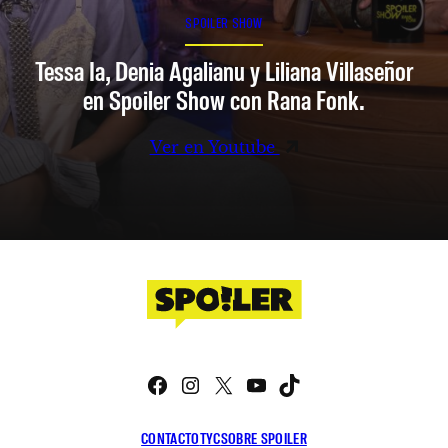
SPOILER SHOW
Tessa Ia, Denia Agalianu y Liliana Villaseñor
en Spoiler Show con Rana Fonk.
Ver en Youtube
Facebook
Instagram
X
YouTube
TikTok
CONTACTO
TYC
SOBRE SPOILER