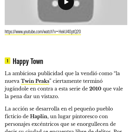
https://www.youtube.com/watch?v=HekU40ptQ20
Happy Town
1
La ambiciosa publicidad que la vendió como “la
nueva
Twin Peaks
” ciertamente terminó
jugándole en contra a esta serie de
2010
que vale
la pena dar un vistazo.
La acción se desarrolla en
el pequeño pueblo
ficticio de
Haplin
, un lugar pintoresco con
personajes excéntricos que se enorgullecen de
decir su ciudad se encuentra libre de delitos
. Por