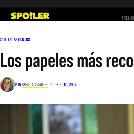
Saltar
al
TREND
contenido
SPOILER
ARTÍCULOS
Los papeles más rec
POR
BRENDA AMADOR
–
15 DE JULIO, 2024