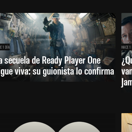
E 1 DÍA
HACE 1 
a secuela de Ready Player One
¿Qu
igue viva: su guionista lo confirma
van
Ja