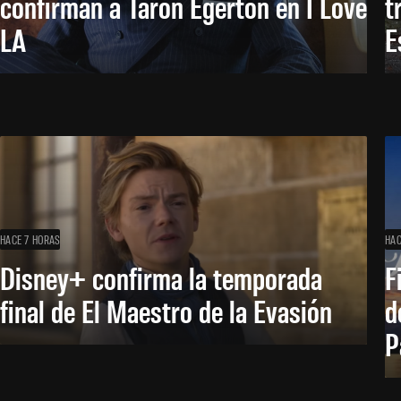
confirman a Taron Egerton en I Love
t
LA
E
HACE 7 HORAS
HAC
Disney+ confirma la temporada
F
final de El Maestro de la Evasión
d
P