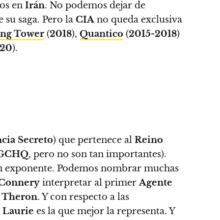
cos en
Irán
. No podemos dejar de
e su saga. Pero la
CIA
no queda exclusiva
ng Tower
(
2018
),
Quantico
(
2015-2018
)
020
).
ncia Secreto
)
que pertenece al
Reino
GCHQ
, pero no son tan importantes).
 gran exponente. Podemos nombrar muchas
 Connery
interpretar al primer
Agente
 Theron
. Y con respecto a las
 Laurie
es la que mejor la representa. Y