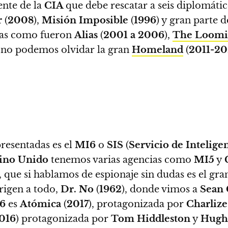
ente de la
CIA
que debe rescatar a seis diplomáti
r
(
2008
),
Misión Imposible
(
1996
) y gran parte d
vas como fueron
Alias
(
2001 a 2006
),
The Loomi
y no podemos olvidar la gran
Homeland
(
2011-2
presentadas es el
MI6
o
SIS
(
Servicio de Intelige
ino Unido
tenemos varias agencias como
MI5
y
, que si hablamos de espionaje sin dudas es el
rigen a todo,
Dr. No
(
1962
), donde vimos a
Sean
6
es
Atómica
(
2017
), protagonizada por
Charlize
016
) protagonizada por
Tom Hiddleston
y
Hugh