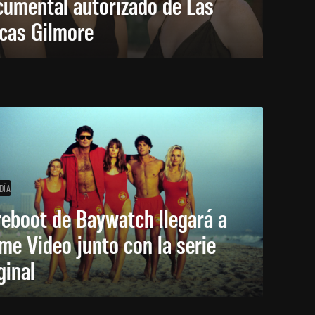
cumental autorizado de Las
icas Gilmore
DÍA
reboot de Baywatch llegará a
me Video junto con la serie
ginal