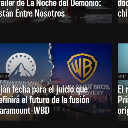
railer de La Noche del Demonio:
do
stán Entre Nosotros
ch
E 1 DÍA
HACE 1 
ijan fecha para el juicio que
El 
efinirá el futuro de la fusión
Pri
aramount-WBD
ori