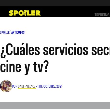
Saltar
al
TRENDING
contenido
SPOILER
ARTÍCULOS
¿Cuáles servicios se
cine y tv?
POR
DANI FAILLACE
–
1 DE OCTUBRE, 2021