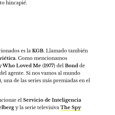
to hincapié.
cionados es la
KGB
. Llamado también
iética
. Como mencionamos
y Who Loved Me
(
1977
) del
Bond
de
 del agente. Si nos vamos al mundo
), una de las series más premiadas en el
ncionar el
Servicio de Inteligencia
elberg
y la serie televisiva
The Spy