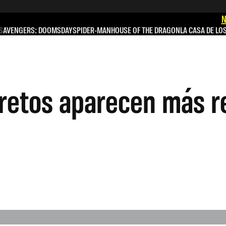
N
S
AVENGERS: DOOMSDAY
SPIDER-MAN
HOUSE OF THE DRAGON
LA CASA DE LO
cretos aparecen más 