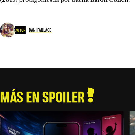
(
2019
) protagonizada por
Sacha Baron Cohen
.
DANI FAILLACE
AUTOR
MÁS EN SPOILER