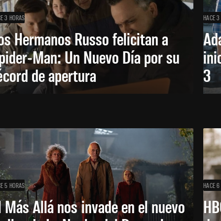
E 3 HORAS
HACE 3
os Hermanos Russo felicitan a
Ada
pider-Man: Un Nuevo Día por su
ini
écord de apertura
3
E 5 HORAS
HACE 6
l Más Allá nos invade en el nuevo
HB