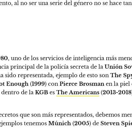
o, al no ser una serie del género no se hace tan
980
, uno de los servicios de inteligencia más men
ncia principal de la policía secreta de la
Unión Sov
a sido representada, ejemplo de esto son
The Sp
Not Enough
(
1999
) con
Pierce Brosman
en la piel
o dentro de la
KGB
es
The Americans
(
2013-2018
s secretos que son más representados, debemos me
ejemplos tenemos
Múnich
(
2005
) de
Steven Spi