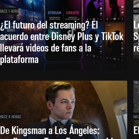
HACE 1 HORA
HAC
¿El futuro del streaming? El
L
acuerdo entre Disney Plus y TikTok
S
llevará videos de fans a la
r
plataforma
HACE 4 HORAS
HAC
De Kingsman a Los Ángeles:
E