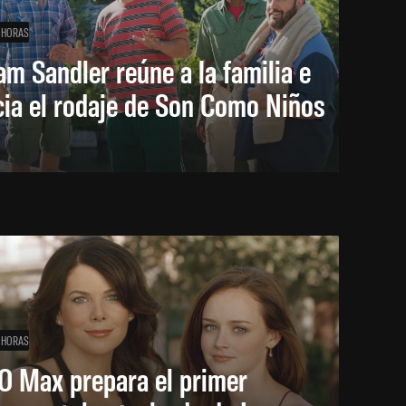
 HORAS
m Sandler reúne a la familia e
cia el rodaje de Son Como Niños
 HORAS
O Max prepara el primer