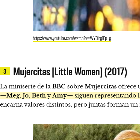
https://www.youtube.com/watch?v=WY8irg1Ep_g
Mujercitas [Little Women] (2017)
3
La miniserie de la
BBC
sobre
Mujercitas
ofrece u
—
Meg
,
Jo
,
Beth
y
Amy
— siguen representando la
encarna valores distintos, pero juntas forman un 