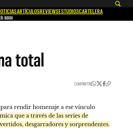
OTICIAS
ARTÍCULOS
REVIEWS
ESTUDIOS
CARTELERA
ER-MAN
a total
COMPARTIR
l para rendir homenaje a ese vínculo
ica que a través de las series de
divertidos, desgarradores y sorprendentes.