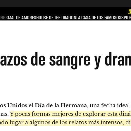
N
INGS
MAL DE AMORES
HOUSE OF THE DRAGON
LA CASA DE LOS FAMOSOS
SPID
azos de sangre y dram
dos Unidos
el
Día de la Hermana
, una fecha idea
nas.
Y pocas formas mejores de explorar esta dinám
dado lugar a algunos de los relatos más intensos, 