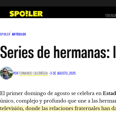
Saltar
al
TREND
contenido
SPOILER
ARTÍCULOS
Series de hermanas: l
POR
FERNANDO CASTAÑEDA
–
3 DE AGOSTO, 2025
El primer domingo de agosto se celebra en
Esta
único, complejo y profundo que une a las herma
televisión, donde las relaciones fraternales han 