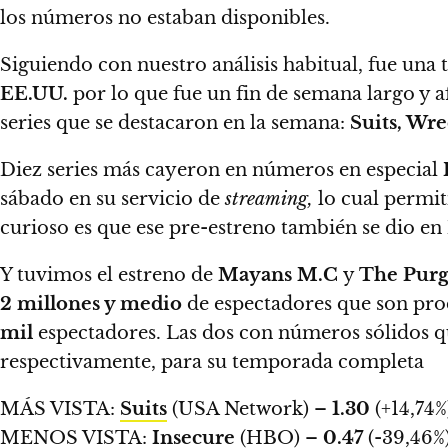
los números no estaban disponibles.
Siguiendo con nuestro análisis habitual, fue un
EE.UU.
por lo que fue un fin de semana largo y a
series que se destacaron en la semana:
Suits, Wr
Diez series más cayeron en números en especial
sábado en su servicio de
streaming,
lo cual permit
curioso es que ese pre-estreno también se dio en
Y tuvimos el estreno de
Mayans M.C
y
The Pur
2 millones y medio
de espectadores que son prod
mil
espectadores.
Las dos con números sólidos q
respectivamente, para su temporada completa
MÁS VISTA:
Suits
(USA Network) –
1.30
(+14,74%
MENOS VISTA:
Insecure
(HBO) –
0.47
(-39,46%