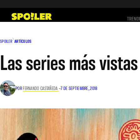
Saltar
al
TREND
contenido
SPOILER
ARTÍCULOS
Las series más vista
POR
FERNANDO CASTAÑEDA
–
7 DE SEPTIEMBRE, 2018