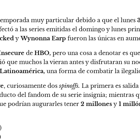
a temporada muy particular debido a que el lunes
fectó a las series emitidas el domingo y lunes p
ecked
y
Wynonna Earp
fueron las únicas en aume
Insecure
de
HBO,
pero una cosa a denotar es qu
ió que muchos la vieran antes y disfrutaran su no
Latinoamérica,
una forma de combatir la ilegali
ge
, curiosamente dos
spinoffs.
La primera es salida
ucto del fandom de su serie insignia; mientras qu
ue podrían augurarles tener
2 millones
y
1 milló
)
)