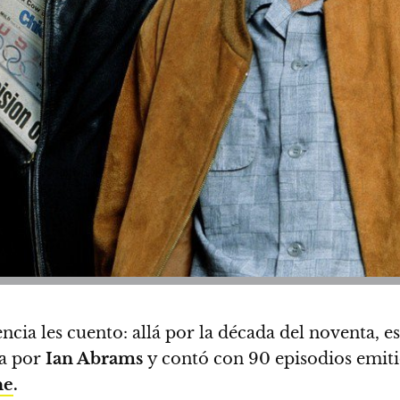
ncia les cuento: allá por la década del noventa, e
a por
Ian Abrams
y contó con 90 episodios emit
ne
.