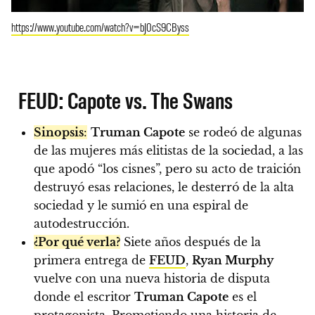
https://www.youtube.com/watch?v=bJ0cS9CByss
FEUD: Capote vs. The Swans
Sinopsis
:
Truman Capote
se rodeó de algunas
de las mujeres más elitistas de la sociedad, a las
que apodó “los cisnes”, pero su acto de traición
destruyó esas relaciones, le desterró de la alta
sociedad y le sumió en una espiral de
autodestrucción.
¿Por qué verla?
Siete años después de la
primera entrega de
FEUD
,
Ryan Murphy
vuelve con una nueva historia de disputa
donde el escritor
Truman Capote
es el