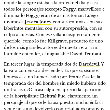
donde la sangre estaba a la orden del día y casi
todos los personajes (excepto
Foggy
, maravilloso e
iluminado
Foggy
) eran de armas tomar. Luego
tuvimos a
Jessica
Jones
, con sus traumas, con sus
laberintos mentales, con su autorepresión, con su
culpa a cuestas. Con ese villano asquerosamente
querible, como lo fue
Killgrave
, producto de uno
de los más grandes actores de nuestra era, a mi
humilde entender, el inigualable
David
Tennant
.
En tercer lugar, la temporada dos de
Daredevil
. Y
la vara comenzó a descender. Es que sí, seamos
honestos, si no hubiera sido por
Frank
Castle
, la
temporada dos del hombre sin miedo hubiera sido
un fracaso. ¿O acaso alguien apreció la aparición
de la horripilante
Elektra
?
Fue, claramente, un
personaje al que se le había puesto mucho énfasis
y que no supo devolverlo con resultados positivos.