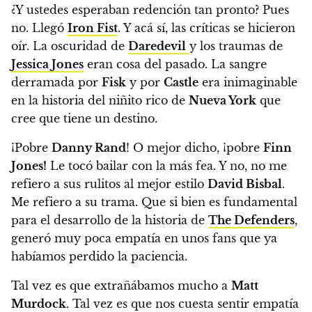
¿Y ustedes esperaban redención tan pronto? Pues
no. Llegó
Iron Fist
.
Y acá sí, las críticas se hicieron
oír. La oscuridad de
Daredevil
y los traumas de
Jessica Jones
eran cosa del pasado. La sangre
derramada por
Fisk
y por
Castle
era inimaginable
en la historia del niñito rico de
Nueva York
que
cree que tiene un destino.
¡Pobre
Danny Rand
! O mejor dicho, ¡pobre
Finn
Jones!
Le tocó bailar con la más fea.
Y no, no me
refiero a sus rulitos al mejor estilo
David Bisbal
.
Me refiero a su trama. Que si bien es fundamental
para el desarrollo de la historia de
The Defenders
,
generó muy poca empatía en unos fans que ya
habíamos perdido la paciencia.
Tal vez es que extrañábamos mucho a
Matt
Murdock
. Tal vez es que nos cuesta sentir empatía