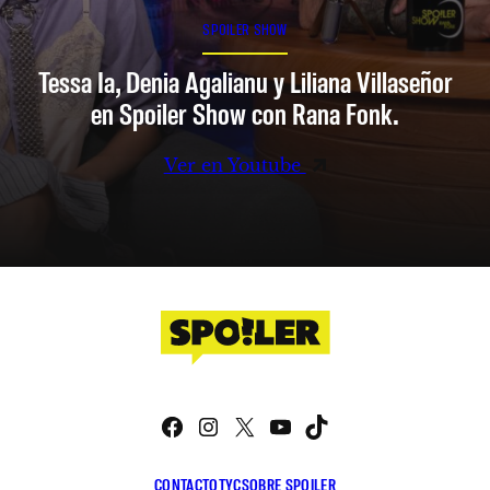
SPOILER SHOW
Tessa Ia, Denia Agalianu y Liliana Villaseñor
en Spoiler Show con Rana Fonk.
Ver en Youtube
Facebook
Instagram
X
YouTube
TikTok
CONTACTO
TYC
SOBRE SPOILER