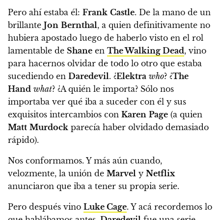
Pero ahí estaba él:
Frank
Castle
. De la mano de un
brillante
Jon
Bernthal
, a quien definitivamente no
hubiera apostado luego de haberlo visto en el rol
lamentable de
Shane
en
The Walking Dead
, vino
para hacernos olvidar de todo lo otro que estaba
sucediendo en
Daredevil
. ¿
Elektra
who
? ¿
The
Hand
what
? ¿A quién le importa?
Sólo nos
importaba ver qué iba a suceder con él y sus
exquisitos intercambios con
Karen
Page
(a quien
Matt
Murdock
parecía haber olvidado demasiado
rápido).
Nos conformamos.
Y más aún cuando,
velozmente, la unión de
Marvel
y
Netflix
anunciaron que iba a tener su propia serie.
Pero después vino
Luke Cage
. Y acá recordemos lo
que hablábamos antes.
Daredevil
fue una serie