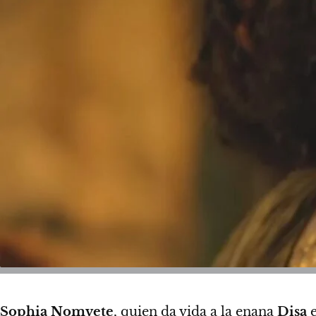
Sophia Nomvete
, quien da vida a la enana
Disa