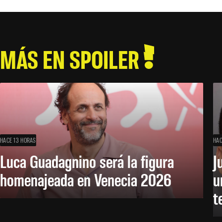
MÁS EN SPOILER
HACE 13 HORAS
HAC
Luca Guadagnino será la figura
J
homenajeada en Venecia 2026
u
t