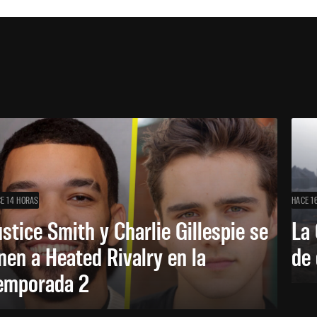
E 14 HORAS
HACE 1
ustice Smith y Charlie Gillespie se
La 
nen a Heated Rivalry en la
de 
emporada 2