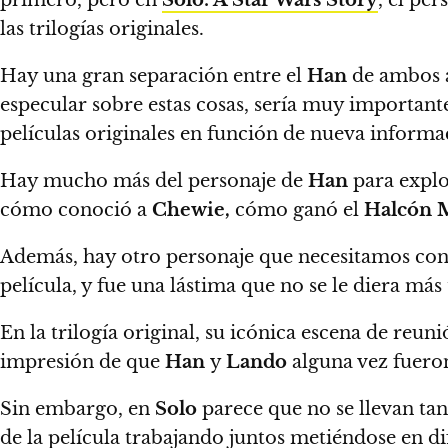
primero, pero en
Solo: A Star Wars Story
, el pe
las trilogías originales.
Hay una gran separación entre el
Han
de ambos ac
especular sobre estas cosas, sería muy importante 
películas originales en función de nueva informac
Hay mucho más del personaje de
Han
para explo
cómo conoció a
Chewie,
cómo ganó el
Halcón 
Además, hay otro personaje que necesitamos co
película, y fue una lástima que no se le diera más
En la trilogía original, su icónica escena de reun
impresión de que
Han
y
Lando
alguna vez fuero
Sin embargo, en
Solo
parece que no se llevan tan
de la película trabajando juntos metiéndose en d