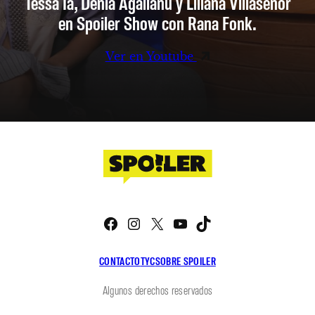
Tessa Ia, Denia Agalianu y Liliana Villaseñor
en Spoiler Show con Rana Fonk.
Ver en Youtube
Facebook
Instagram
X
YouTube
TikTok
CONTACTO
TYC
SOBRE SPOILER
Algunos derechos reservados