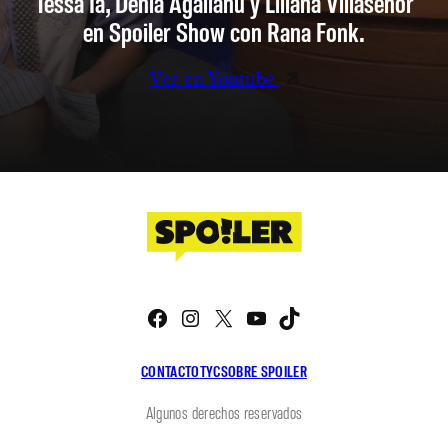
Tessa Ia, Denia Agalianu y Liliana Villaseñor
en Spoiler Show con Rana Fonk.
Ver en Youtube
Facebook
Instagram
X
YouTube
TikTok
CONTACTO
TYC
SOBRE SPOILER
Algunos derechos reservados