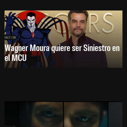
HACE 1 DÍA
Wagner Moura quiere ser Siniestro en
el MCU