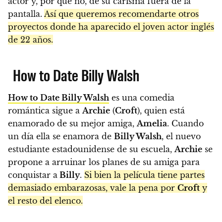
actor y, por qué no, de su carisma fuera de la
pantalla.
Así que queremos recomendarte otros
proyectos donde ha aparecido el joven actor inglés
de 22 años.
How to Date Billy Walsh
How to Date Billy Walsh
es una comedia
romántica sigue a
Archie
(
Croft
), quien está
enamorado de su mejor amiga,
Amelia
. Cuando
un día ella se enamora de
Billy Walsh
, el nuevo
estudiante estadounidense de su escuela,
Archie
se
propone a arruinar los planes de su amiga para
conquistar a
Billy
.
Si bien la película tiene partes
demasiado embarazosas, vale la pena por
Croft
y
el resto del elenco.