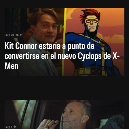
HACE 23 HORAS
Kit Connor estaría a punto de
convertirse en el nuevo Cyclops de X-
Men
HACE 1 DÍA