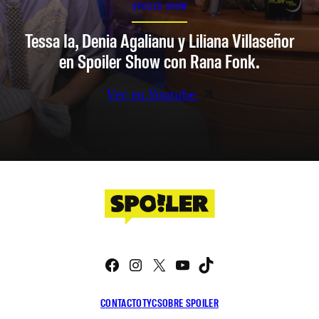
SPOILER SHOW
Tessa Ia, Denia Agalianu y Liliana Villaseñor
en Spoiler Show con Rana Fonk.
Ver en Youtube
Facebook
Instagram
X
YouTube
TikTok
CONTACTO
TYC
SOBRE SPOILER