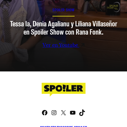
SPOILER SHOW
Tessa Ia, Denia Agalianu y Liliana Villaseñor
en Spoiler Show con Rana Fonk.
Ver en Youtube
Facebook
Instagram
X
YouTube
TikTok