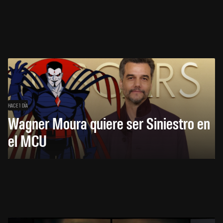
HACE 1 DÍA
Wagner Moura quiere ser Siniestro en
el MCU