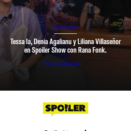
SPOILER SHOW
Tessa Ia, Denia Agalianu y Liliana Villaseñor
en Spoiler Show con Rana Fonk.
Ver en Youtube
Facebook
Instagram
X
YouTube
TikTok