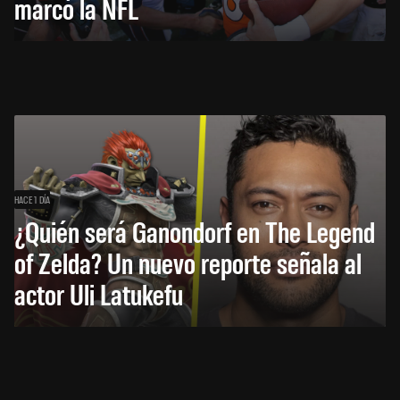
marcó la NFL
HACE 1 DÍA
¿Quién será Ganondorf en The Legend
of Zelda? Un nuevo reporte señala al
actor Uli Latukefu