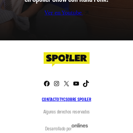
Ver en Youtube
Facebook
Instagram
X
YouTube
TikTok
CONTACTO
TYC
SOBRE SPOILER
Algunos derechos reservados
Desarrollado por