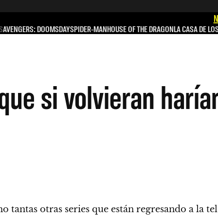
N
S
AVENGERS: DOOMSDAY
SPIDER-MAN
HOUSE OF THE DRAGON
LA CASA DE LO
 que si volvieran haría
mo tantas otras series que están regresando a la t