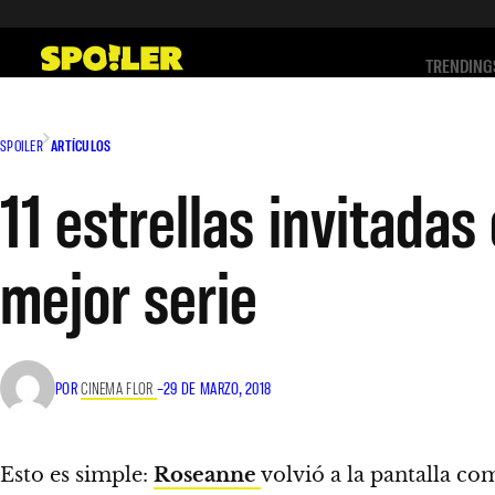
Saltar
al
TRENDING
contenido
SPOILER
ARTÍCULOS
11 estrellas invitadas
mejor serie
POR
CINEMA FLOR
–
29 DE MARZO, 2018
Esto es simple:
Roseanne
volvió a la pantalla co