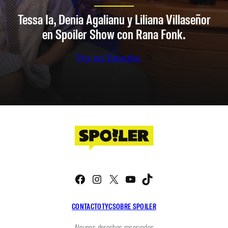
Tessa Ia, Denia Agalianu y Liliana Villaseñor
en Spoiler Show con Rana Fonk.
Ver en Youtube
Facebook
Instagram
X
YouTube
TikTok
CONTACTO
TYC
SOBRE SPOILER
Algunos derechos reservados