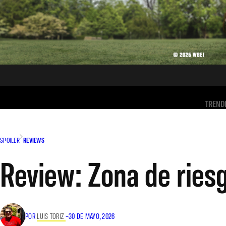
TREND
SPOILER
REVIEWS
Review: Zona de riesg
POR
LUIS TORIZ
–
30 DE MAYO, 2026