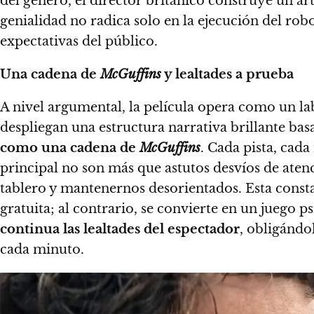
del género, el director británico construye un ar
genialidad no radica solo en la ejecución del rob
expectativas del público.
Una cadena de
McGuffins
y lealtades a prueba
A nivel argumental, la película opera como un la
despliegan una estructura narrativa brillante ba
como una cadena de
McGuffins
. Cada pista, cad
principal no son más que astutos desvíos de aten
tablero y mantenernos desorientados. Esta consta
gratuita; al contrario, se convierte en un juego 
continua las lealtades del espectador
, obligándo
cada minuto.