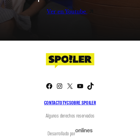
Ver en Youtube
Facebook
Instagram
X
YouTube
TikTok
CONTACTO
TYC
SOBRE SPOILER
Algunos derechos reservados
Desarrollado por