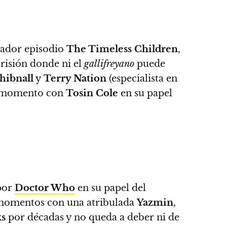
ador episodio
The Timeless Children
,
risión donde ni el
gallifreyano
puede
hibnall
y
Terry Nation
(especialista en
 momento con
Tosin Cole
en su papel
 por
Doctor Who
en su papel del
 momentos con una atribulada
Yazmin
,
ks
por décadas y no queda a deber ni de