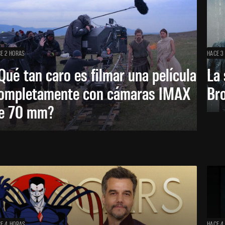
E 2 HORAS
HACE 3
Qué tan caro es filmar una película
La 
ompletamente con cámaras IMAX
Bro
e 70 mm?
E 4 HORAS
HACE 4