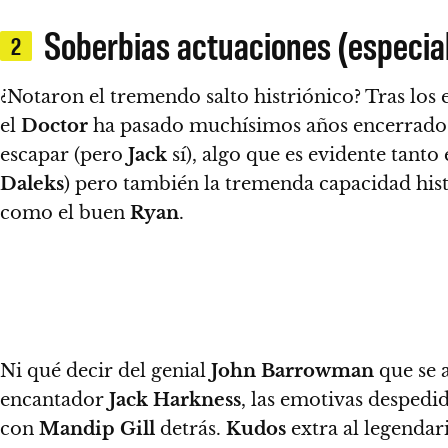
Soberbias actuaciones (especia
2
¿Notaron el tremendo salto histriónico?
Tras los 
el
Doctor
ha pasado muchísimos años encerrado 
escapar (pero
Jack
sí), algo que es evidente tanto
Daleks
) pero también la tremenda capacidad his
como el buen
Ryan
.
Ni qué decir del genial
John Barrowman
que se 
encantador
Jack Harkness
, las emotivas despedi
con
Mandip Gill
detrás.
Kudos
extra al legendar