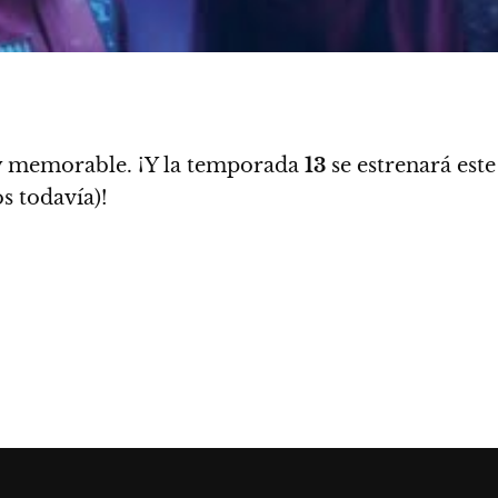
uy memorable. ¡Y
la temporada
13
se estrenará est
 todavía)!