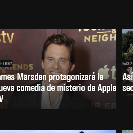
E 1 HORA
HACE 2
ames Marsden protagonizará la
Así
ueva comedia de misterio de Apple
se
V