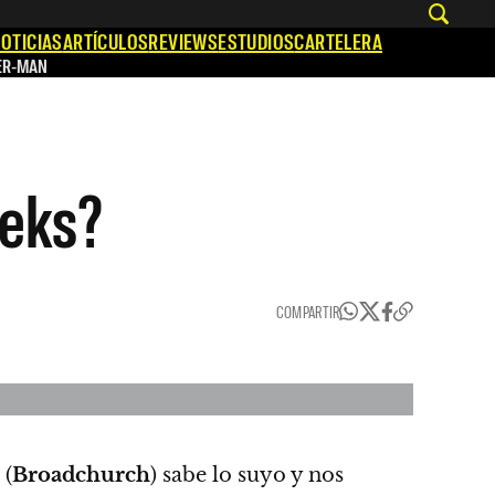
OTICIAS
ARTÍCULOS
REVIEWS
ESTUDIOS
CARTELERA
ER-MAN
leks?
COMPARTIR
(
Broadchurch
) sabe lo suyo y nos