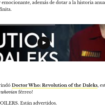
a y emocionante, además de
dotar a la historia anu
inita.
rindó
Doctor Who: Revolution of the Daleks
, e
s
whovian
férreo!
OILERS
. Están advertidos.