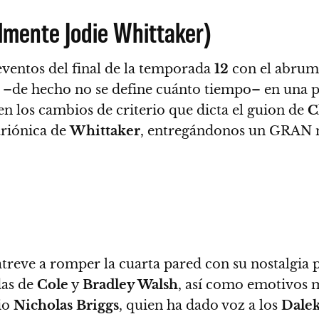
lmente Jodie Whittaker)
eventos del final de la temporada
12
con el abrum
–de hecho no se define cuánto tiempo– en una p
 en los cambios de criterio que dicta el guion de
C
triónica de
Whittaker
, entregándonos un GRAN
atreve a romper la cuarta pared con su nostalgia
das de
Cole
y
Bradley Walsh
, así como emotivos
io
Nicholas Briggs
, quien ha dado voz a los
Dale