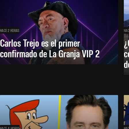
HACE 2 HORAS
HAC
Carlos Trejo es el primer
¿
confirmado de La Granja VIP 2
c
d
HACE 4 HORAS
HAC