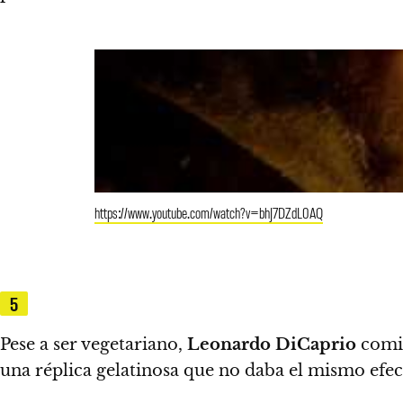
https://www.youtube.com/watch?v=bhJ7DZdL0AQ
5
Pese a ser vegetariano,
Leonardo DiCaprio
comió
una réplica gelatinosa que no daba el mismo efec