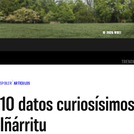
TREND
SPOILER
ARTÍCULOS
10 datos curiosísimos
Iñárritu