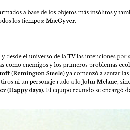
 armados a base de los objetos más insólitos y ta
odos los tiempos:
MacGyver
.
a
y desde el universo de la TV las intenciones por 
 como enemigos y los primeros problemas ecológ
toff
(
Remington Steele
) ya comenzó a sentar las
 tiros ni un personaje rudo a lo
John Mclane
, sin
er
(
Happy days
). El equipo reunido se encargó d