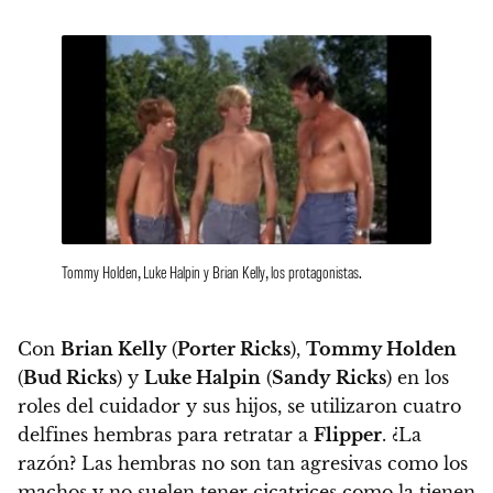
Tommy Holden, Luke Halpin y Brian Kelly, los protagonistas.
Con
Brian Kelly
(
Porter Ricks
),
Tommy Holden
(
Bud Ricks
) y
Luke Halpin
(
Sandy
Ricks
) en los
roles del cuidador y sus hijos, se utilizaron cuatro
delfines hembras para retratar a
Flipper
. ¿La
razón? Las hembras no son tan agresivas como los
machos y no suelen tener cicatrices como la tienen