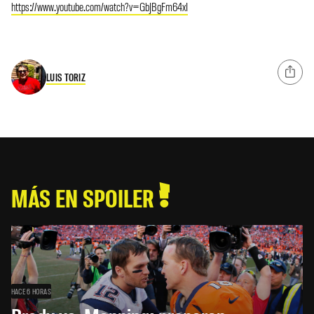
https://www.youtube.com/watch?v=GbJBgFm64xI
LUIS TORIZ
MÁS EN SPOILER
HACE 6 HORAS