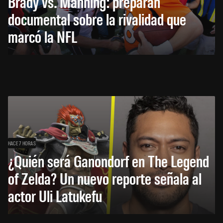
Brady vs. Manning: preparan
documental sobre la rivalidad que
marcó la NFL
HACE 7 HORAS
¿Quién será Ganondorf en The Legend
of Zelda? Un nuevo reporte señala al
actor Uli Latukefu