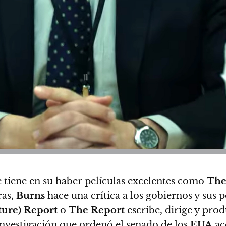
 tiene en su haber películas excelentes como
The
ras,
Burns
hace una crítica a los gobiernos y sus p
ture) Report
o
The Report
escribe, dirige y pro
investigación que ordenó el senado de los
EUA
ac