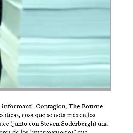
 informant!
,
Contagion
,
The Bourne
olíticas, cosa que se nota más en los
duce (junto con
Steven Soderbergh
) una
erca de los “interrogatorios” que