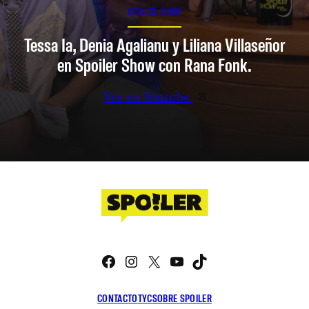
SPOILER SHOW
Tessa Ia, Denia Agalianu y Liliana Villaseñor
en Spoiler Show con Rana Fonk.
Ver en Youtube
Facebook
Instagram
X
YouTube
TikTok
CONTACTO
TYC
SOBRE SPOILER