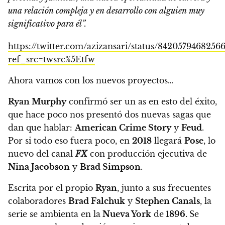
una relación compleja y en desarrollo con alguien muy
significativo para él”.
https://twitter.com/azizansari/status/8420579468256
ref_src=twsrc%5Etfw
Ahora vamos con los nuevos proyectos…
Ryan Murphy
confirmó ser un as en esto del éxito,
que hace poco nos presentó dos nuevas sagas que
dan que hablar:
American Crime Story
y
Feud
.
Por si todo eso fuera poco, en
2018
llegará
Pose
, lo
nuevo del canal
FX
con producción ejecutiva de
Nina Jacobson
y
Brad Simpson
.
Escrita por el propio
Ryan
, junto a sus frecuentes
colaboradores
Brad Falchuk
y
Stephen Canals
, la
serie se ambienta en la
Nueva York
de
1896.
Se